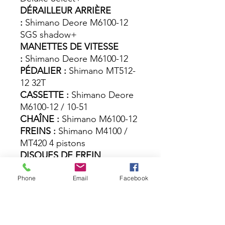
DÉRAILLEUR ARRIÈRE
:
Shimano Deore M6100-12
SGS shadow+
MANETTES DE VITESSE
:
Shimano Deore M6100-12
PÉDALIER :
Shimano MT512-
12 32T
CASSETTE :
Shimano Deore
M6100-12 / 10-51
CHAÎNE :
Shimano M6100-12
FREINS :
Shimano M4100 /
MT420 4 pistons
DISQUES DE FREIN
:
Shimano RT30 CL 180 / RT30
CL 160
Phone
Email
Facebook
PNEU AVANT :
Maxxis Rekon
EXO/TR 62-622
PNEU ARRIÈRE :
Maxxis