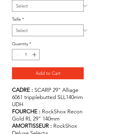
Taille
*
Quantity
*
Add to Cart
CADRE :
SCARP 29" Alliage
6061 tripplebutted SLL140mm
UDH
FOURCHE :
RockShox Recon
Gold RL 29" 140mm
AMORTISSEUR :
RockShox
Deluxe Select+