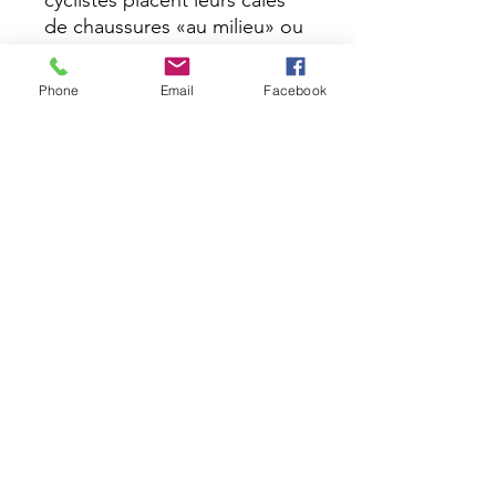
de chaussures «au milieu» ou
«au toucher», ils se trompent
très souvent et augmentent le
Phone
Email
Facebook
risque de douleurs aux pieds
ou aux genoux, tout en
réduisant leur efficacité de
pédalage. Grace à notre outil
spécifique nous ajusterons
parfaitement vos cales (Route
ou VTT).
Moins de friction,
plus de confort et un transfert
de puissance amélioré.
SERVICE OFFERT pour tout
achat d'une paire de
chaussures + pédales.