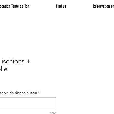
ocation Tente de Toit
Find us
Réservation en
ischions +
lle
erve de disponibilités)
*
0/30