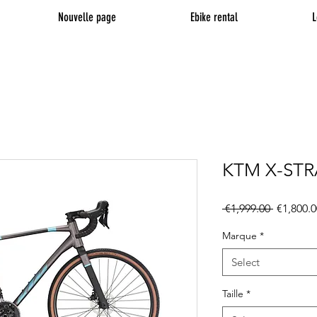
Nouvelle page
Ebike rental
L
KTM X-STR
Regular
 €1,999.00 
€1,800.0
Price
Marque
*
Select
Taille
*