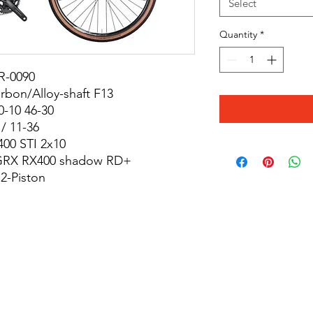
Select
Quantity
*
R-0090
rbon/Alloy-shaft F13
-10 46-30
/ 11-36
00 STI 2x10
GRX RX400 shadow RD+
2-Piston