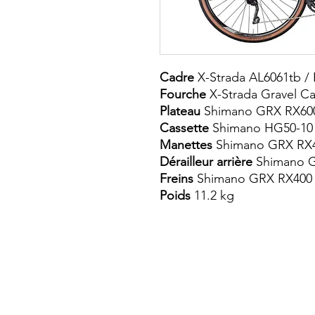
Cadre
X-Strada AL6061tb / 
Fourche
X-Strada Gravel Ca
Plateau
Shimano GRX RX600
Cassette
Shimano HG50-10 
Manettes
Shimano GRX RX4
Dérailleur arrière
Shimano 
Freins
Shimano GRX RX400 
Poids
11.2 kg