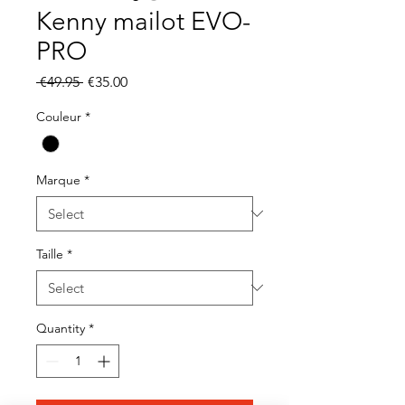
Kenny mailot EVO-
PRO
Regular
Sale
 €49.95 
€35.00
Price
Price
Couleur
*
Marque
*
Taille
*
Quantity
*