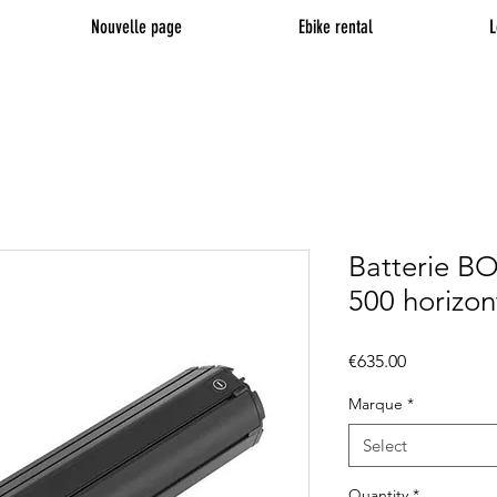
Nouvelle page
Ebike rental
L
Batterie 
500 horizon
Price
€635.00
Marque
*
Select
Quantity
*